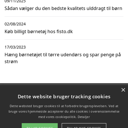
09/11/2025
Sådan vælger du den bedste kvalitets ulddragt til børn
02/08/2024
Køb billigt børnetøj hos fisto.dk
17/03/2023
Hæng børnetøjet til tørre udendørs og spar penge på
strøm
×
Copyright 2026 - Pilanto Aps
Dette website bruger tracking cookies
Forside
Om / kontakt
Blog
Betingelser
Dette websted bruger cookies til at forbedre brugeroplevelsen. Ved at
bruge vores hjemmeside accepterer du alle cookies i overensstemmelse
med vores cookiepolitik.
Detaljer