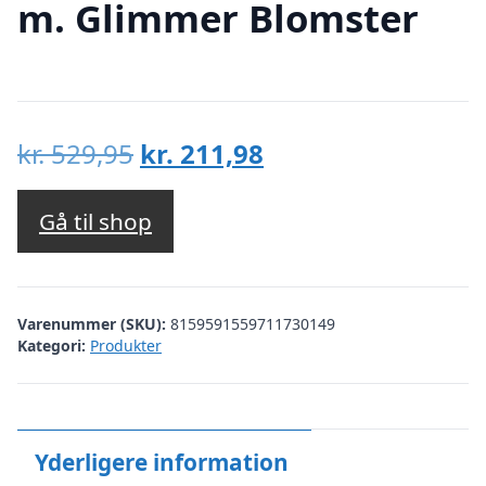
m. Glimmer Blomster
Den
Den
kr.
529,95
kr.
211,98
oprindelige
aktuelle
pris
pris
Gå til shop
var:
er:
kr. 529,95.
kr. 211,98.
Varenummer (SKU):
8159591559711730149
Kategori:
Produkter
Yderligere information