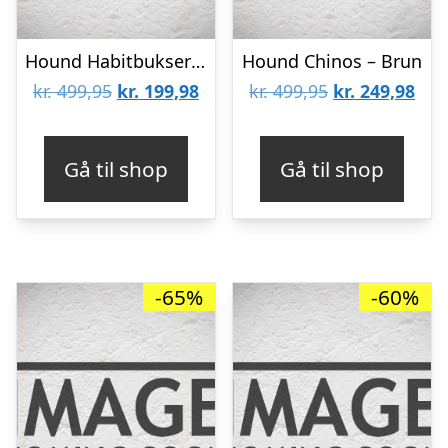
Hound Habitbukser – Mørkeblå
Hound Chinos – Brun
Den
Den
Den
De
kr.
499,95
kr.
199,98
kr.
499,95
kr.
249,98
oprindelige
aktuelle
oprindelige
aktu
pris
pris
pris
pris
Gå til shop
Gå til shop
var:
er:
var:
er:
kr. 499,95.
kr. 199,98.
kr. 499,95.
kr. 
-65%
-60%