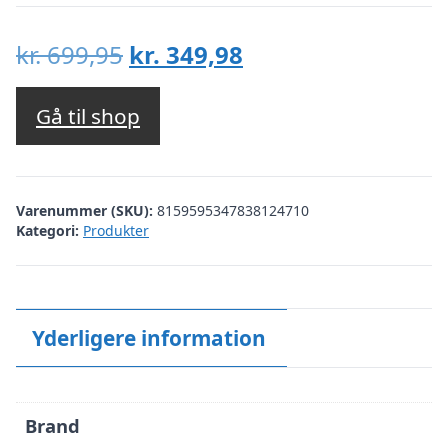
Den
Den
kr.
699,95
kr.
349,98
oprindelige
aktuelle
pris
pris
Gå til shop
var:
er:
kr. 699,95.
kr. 349,98.
Varenummer (SKU):
8159595347838124710
Kategori:
Produkter
Yderligere information
Brand