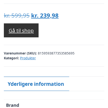
Den
Den
kr.
599,95
kr.
239,98
oprindelige
aktuelle
pris
pris
Gå til shop
var:
er:
kr. 599,95.
kr. 239,98.
Varenummer (SKU):
8159593877353585695
Kategori:
Produkter
Yderligere information
Brand