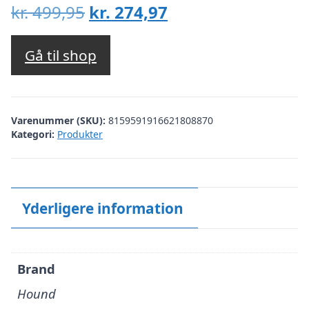
Den
Den
kr.
499,95
kr.
274,97
oprindelige
aktuelle
pris
pris
Gå til shop
var:
er:
kr. 499,95.
kr. 274,97.
Varenummer (SKU):
8159591916621808870
Kategori:
Produkter
Yderligere information
Brand
Hound