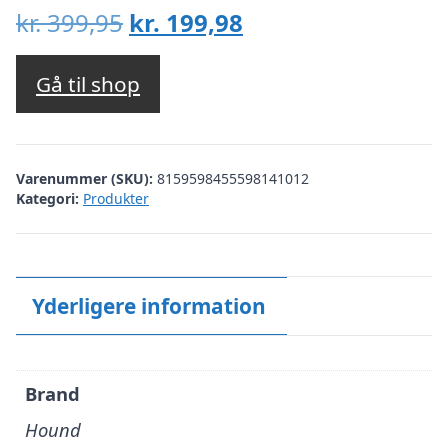
Den
Den
kr.
399,95
kr.
199,98
oprindelige
aktuelle
pris
pris
Gå til shop
var:
er:
kr. 399,95.
kr. 199,98.
Varenummer (SKU):
8159598455598141012
Kategori:
Produkter
Yderligere information
Brand
Hound