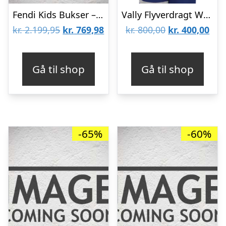
Fendi Kids Bukser – Sort m. Striber
Vally Flyverdragt W-PRO 10000 – Bellwether Blue – 98-104
Den
Den
Den
De
kr.
2.199,95
kr.
769,98
kr.
800,00
kr.
400,00
oprindelige
aktuelle
oprindelige
aktu
pris
pris
pris
pris
Gå til shop
Gå til shop
var:
er:
var:
er:
kr. 2.199,95.
kr. 769,98.
kr. 800,00.
kr. 
-65%
-60%