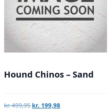
Hound Chinos – Sand
Den
Den
kr.
499,95
kr.
199,98