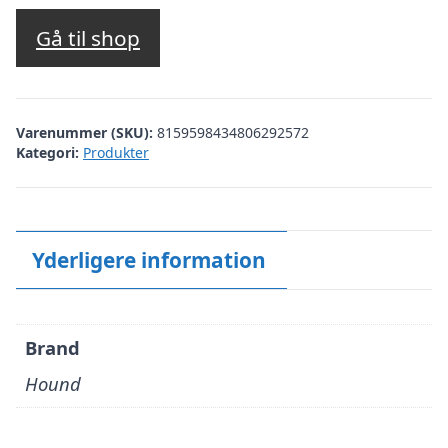
oprindelige
aktuelle
pris
pris
Gå til shop
var:
er:
kr. 499,95.
kr. 199,98.
Varenummer (SKU):
8159598434806292572
Kategori:
Produkter
Yderligere information
Brand
Hound