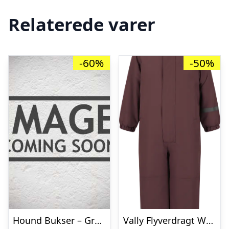
Relaterede varer
-60%
-50%
Hound Bukser – Grå m. Hvide Striber
Vally Flyverdragt W-PRO 10000 – Huckleberry – 2/92-98