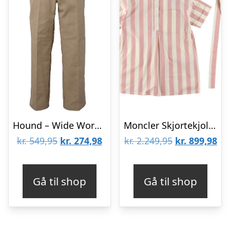
Hound – Wide Workers Pants – Sand
Moncler Skjortekjole – Hvid/Rosa m. Striber
Den
Den
Den
De
kr.
549,95
kr.
274,98
kr.
2.249,95
kr.
899,98
oprindelige
aktuelle
oprindelige
akt
pris
pris
pris
pri
Gå til shop
Gå til shop
var:
er:
var:
er:
kr. 549,95.
kr. 274,98.
kr. 2.249,95.
kr.