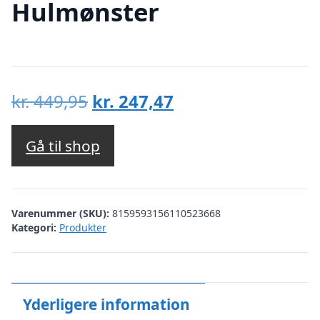
Hulmønster
Den
Den
kr.
449,95
kr.
247,47
oprindelige
aktuelle
pris
pris
Gå til shop
var:
er:
kr. 449,95.
kr. 247,47.
Varenummer (SKU):
8159593156110523668
Kategori:
Produkter
Yderligere information