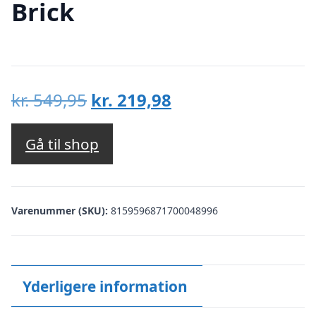
Brick
Den
Den
kr.
549,95
kr.
219,98
oprindelige
aktuelle
pris
pris
Gå til shop
var:
er:
kr. 549,95.
kr. 219,98.
Varenummer (SKU):
8159596871700048996
Yderligere information