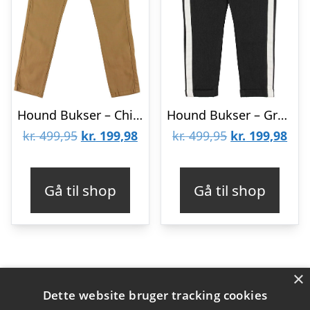
Hound Bukser – Chino – Sand
Hound Bukser – Grå m. Hvide Striber
Den
Den
Den
De
kr.
499,95
kr.
199,98
kr.
499,95
kr.
199,98
oprindelige
aktuelle
oprindelige
aktu
pris
pris
pris
pris
Gå til shop
Gå til shop
var:
er:
var:
er:
kr. 499,95.
kr. 199,98.
kr. 499,95.
kr. 
×
Varekategorier
Dette website bruger tracking cookies