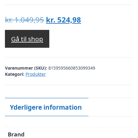
Den
Den
kr.
1.049,95
kr.
524,98
oprindelige
aktuelle
pris
pris
Gå til shop
var:
er:
kr. 1.049,95.
kr. 524,98.
Varenummer (SKU):
8159595660853099349
Kategori:
Produkter
Yderligere information
Brand