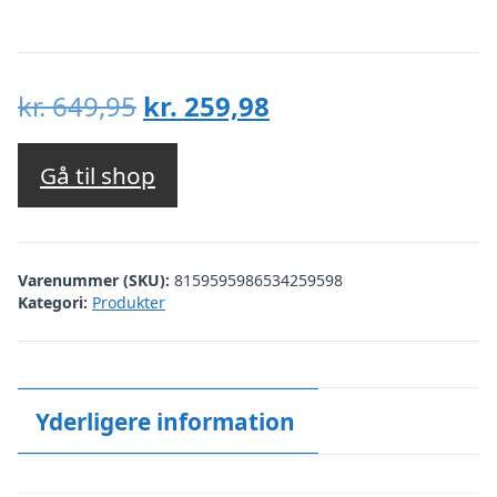
Den
Den
kr.
649,95
kr.
259,98
oprindelige
aktuelle
pris
pris
Gå til shop
var:
er:
kr. 649,95.
kr. 259,98.
Varenummer (SKU):
8159595986534259598
Kategori:
Produkter
Yderligere information